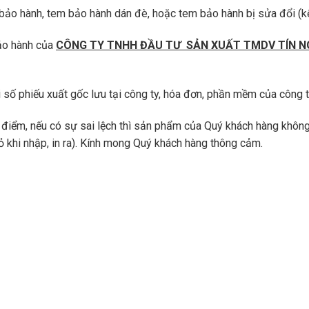
I
 bảo hành, tem bảo hành dán đè, hoặc tem bảo hành bị sửa đổi (k
T
A
C
ảo hành của
CÔNG TY TNHH ĐẦU TƯ SẢN XUẤT TMDV TÍN N
H
I
P
số phiếu xuất gốc lưu tại công ty, hóa đơn, phần mềm của công ty
h
ụ
iểm, nếu có sự sai lệch thì sản phẩm của Quý khách hàng không
t
ù
nhỏ khi nhập, in ra). Kính mong Quý khách hàng thông cảm.
n
g
m
á
y
n
é
n
k
h
í
K
O