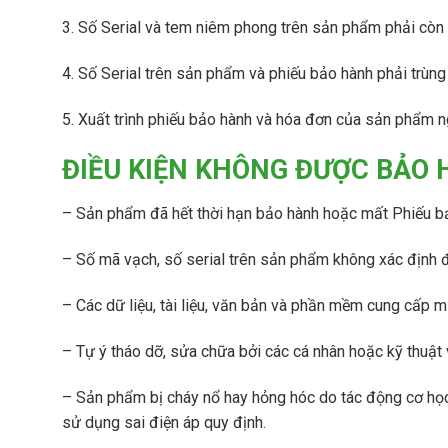
M
3. Số Serial và tem niêm phong trên sản phẩm phải còn 
á
y
4. Số Serial trên sản phẩm và phiếu bảo hành phải trùng
N
é
n
5. Xuất trình phiếu bảo hành và hóa đơn của sản phẩm n
K
h
ĐIỀU KIỆN KHÔNG ĐƯỢC BẢO 
í
H
I
– Sản phẩm đã hết thời hạn bảo hành hoặc mất Phiếu b
T
A
C
– Số mã vạch, số serial trên sản phẩm không xác định 
H
I
– Các dữ liệu, tài liệu, văn bản và phần mềm cung cấp m
M
S
á
u
– Tự ý tháo dỡ, sửa chữa bởi các cá nhân hoặc kỹ thuật
y
l
N
l
– Sản phẩm bị cháy nổ hay hỏng hóc do tác động cơ học, 
é
a
n
i
sử dụng sai điện áp quy định.
K
r