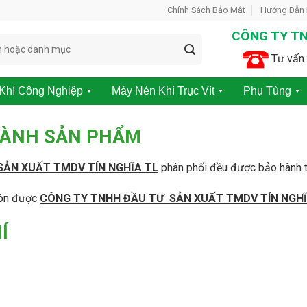
Chính Sách Bảo Mật
Hướng Dẫn
CÔNG TY TN
Tư vấn 
Khí Công Nghiệp
Máy Nén Khí Trục Vít
Phụ Tùng
M
P
á
h
HÀNH SẢN PHẨM
y
ụ
N
t
é
ù
SẢN XUẤT TMDV TÍN NGHĨA TL
phân phối đều được bảo hành t
n
n
K
g
luôn được
CÔNG TY TNHH ĐẦU TƯ SẢN XUẤT TMDV TÍN NGHĨ
h
m
í
á
K
y
Í
h
n
ô
é
n
n
g
k
D
h
ầ
í