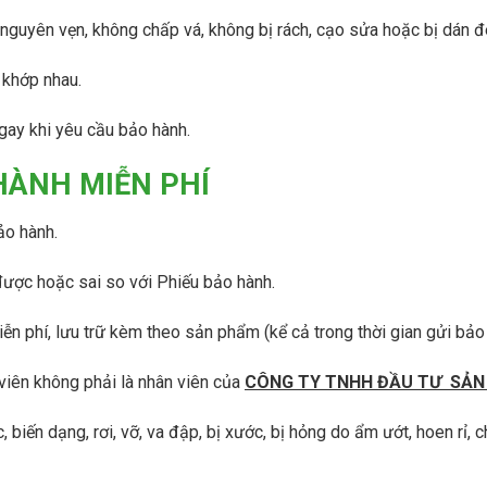
u
S
nguyên vẹn, không chấp vá, không bị rách, cạo sửa hoặc bị dán đ
U
M
L
á
L
 khớp nhau.
y
A
N
I
é
gay khi yêu cầu bảo hành.
R
n
K
P
HÀNH MIỄN PHÍ
h
h
í
ụ
C
t
ảo hành.
ó
ù
D
n
ầ
g
được hoặc sai so với Phiếu bảo hành.
u
m
á
iễn phí, lưu trữ kèm theo sản phẩm (kể cả trong thời gian gửi bảo
y
n
é
 viên không phải là nhân viên của
CÔNG TY TNHH ĐẦU TƯ SẢN 
n
k
biến dạng, rơi, vỡ, va đập, bị xước, bị hỏng do ẩm ướt, hoen rỉ, 
h
í
H