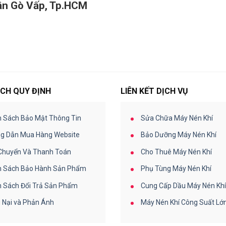
uận Gò Vấp, Tp.HCM
B
E
L
C
O
CH QUY ĐỊNH
LIÊN KẾT DỊCH VỤ
h Sách Bảo Mật Thông Tin
Sửa Chữa Máy Nén Khí
g Dẫn Mua Hàng Website
Bảo Dưỡng Máy Nén Khí
Chuyển Và Thanh Toán
Cho Thuê Máy Nén Khí
h Sách Bảo Hành Sản Phẩm
Phụ Tùng Máy Nén Khí
h Sách Đổi Trả Sản Phẩm
Cung Cấp Dầu Máy Nén Khí
 Nại và Phản Ánh
Máy Nén Khí Công Suất Lớ