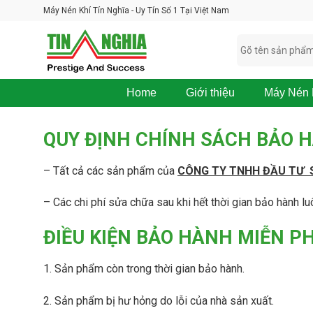
Skip
Máy Nén Khí Tín Nghĩa - Uy Tín Số 1 Tại Việt Nam
to
content
Home
Giới thiệu
Máy Nén 
M
á
QUY ĐỊNH CHÍNH SÁCH BẢO 
y
N
é
– Tất cả các sản phẩm của
CÔNG TY TNHH ĐẦU TƯ 
n
K
– Các chi phí sửa chữa sau khi hết thời gian bảo hành 
h
í
B
ĐIỀU KIỆN BẢO HÀNH MIỄN PH
O
S
1. Sản phẩm còn trong thời gian bảo hành.
K
O
M
2. Sản phẩm bị hư hỏng do lỗi của nhà sản xuất.
P