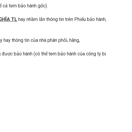
O
h
ể cả tem bảo hành gốc).
B
í
E
B
L
GHĨA TL
hay nhầm lẫn thông tin trên Phiếu bảo hành,
ả
C
o
O
D
C
ư
 hay thông tin của nhà phân phối, hãng,
h
ỡ
o
n
 được bảo hành (có thể tem bảo hành của công ty bị
T
g
h
M
u
á
ê
y
M
N
á
é
y
n
N
K
é
h
n
í
K
C
h
u
í
n
S
g
U