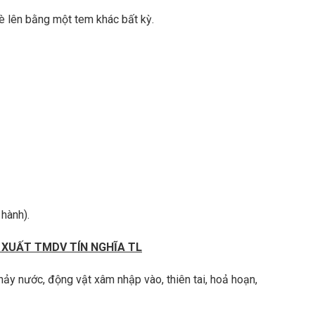
C
H
è lên bằng một tem khác bất kỳ.
ô
I
n
T
g
A
n
C
g
H
h
I
i
C
ệ
h
p
o
T
S
h
ử
u
a
ê
C
M
h
á
ữ
 hành).
y
a
N
M
é
á
XUẤT TMDV TÍN NGHĨA TL
n
y
K
N
chảy nước, động vật xâm nhập vào, thiên tai, hoả hoạn,
h
é
í
n
K
K