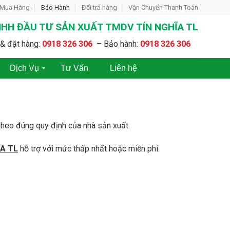
 Mua Hàng
Bảo Hành
Đổi trả hàng
Vận Chuyển Thanh Toán
HH ĐẦU TƯ SẢN XUẤT TMDV TÍN NGHĨA TL
& đặt hàng:
0918 326 306
– Bảo hành:
0918 326 306
Dịch Vụ
Tư Vấn
Liên hệ
C
C
h
h
o
o
t
T
h
h
heo đúng quy định của nhà sản xuất.
u
u
ê
ê
A TL
hỗ trợ với mức thấp nhất hoặc miễn phí.
M
M
á
á
y
y
N
N
é
é
n
n
K
K
h
h
í
í