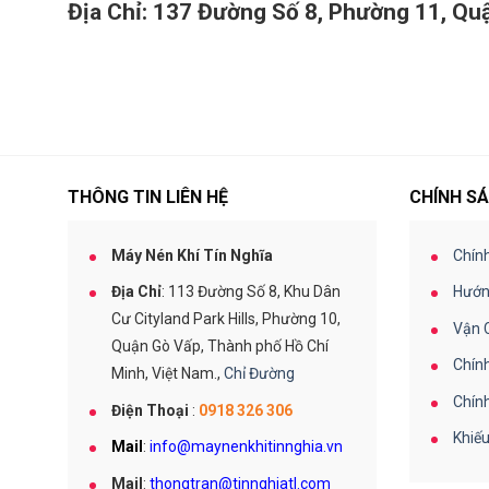
O
s
Địa Chỉ: 137 Đường Số 8, Phường 11, Q
d
ầ
K
M
u
o
á
)
b
y
e
N
S
l
é
u
i
n
l
o
K
l
n
h
a
S
í
THÔNG TIN LIÊN HỆ
CHÍNH SÁ
i
G
A
r
S
T
W
e
L
Máy Nén Khí Tín Nghĩa
Chín
S
r
A
1
Địa Chỉ
: 113 Đường Số 8, Khu Dân
Hướn
i
S
8
e
C
0
Cư Cityland Park Hills, Phường 10,
Vận 
s
O
0
Quận Gò Vấp, Thành phố Hồ Chí
P
–
Chín
K
C
Minh, Việt Nam.,
Chỉ Đường
7
o
O
5
Chín
b
Điện Thoại
:
0918 326 306
0
e
M
0
Khiếu
l
á
Mail
:
info@maynenkhitinnghia.vn
S
i
y
e
Mail
:
thongtran@tinnghiatl.com
o
N