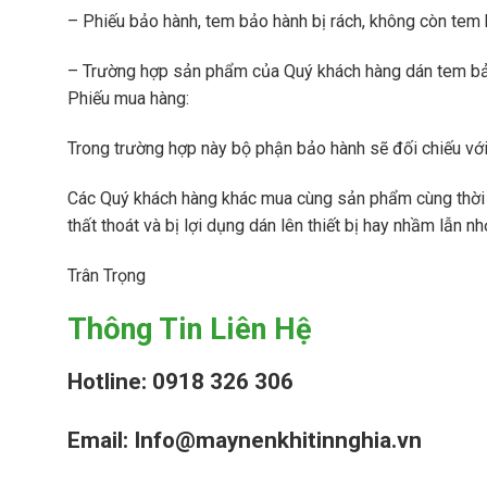
h
D
– Phiếu bảo hành, tem bảo hành bị rách, không còn tem
í
S
S
P
U
S
– Trường hợp sản phẩm của Quý khách hàng dán tem b
L
e
Phiếu mua hàng:
L
r
A
i
I
e
Trong trường hợp này bộ phận bảo hành sẽ đối chiếu với 
R
s
2
M
K
Các Quý khách hàng khác mua cùng sản phẩm cùng thời đ
2
á
o
k
thất thoát và bị lợi dụng dán lên thiết bị hay nhầm lẫn 
y
b
w
N
e
–
é
l
Trân Trọng
2
n
i
4
K
o
0
Thông Tin Liên Hệ
h
n
k
í
V
w
K
S
(
Hotline: 0918 326 306
O
S
k
B
e
h
E
r
Email: Info@maynenkhitinnghia.vn
ô
L
i
n
C
e
g