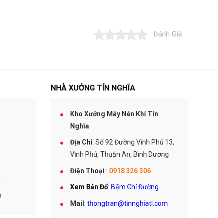
C
L
ấ
L
p
A
D
I
Đánh Giá
ầ
R
u
C
M
h
á
o
y
T
N
NHÀ XƯỞNG TÍN NGHĨA
h
é
u
n
ê
K
Kho Xưởng Máy Nén Khí Tín
M
h
á
í
Nghĩa
y
N
Địa Chỉ
: Số 92 Đường Vĩnh Phú 13,
é
Vĩnh Phú, Thuận An, Bình Dương
n
K
Điện Thoại
:
0918 326 306
h
í
Xem Bản Đổ
:
Bấm Chỉ Đường
A
n
T
Mail
:
thongtran@tinnghiatl.com
L