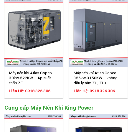
Máy nén khí Atlas Copco
Máy nén khí Atlas Copco
30kw-522KW – Áp suất
355kw-3150KW – không
thấp ZE
dầu ly tâm ZH, ZH+
Liên Hệ: 0918 326 306
Liên Hệ: 0918 326 306
Cung cấp Máy Nén Khí King Power