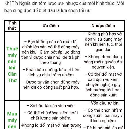
Khí Tín Nghĩa xin tóm lược ưu- nhược của mỗi hình thức. Mời
bạn cùng đọc để biết đâu là lựa chọn tối ưu:
Hình
Ưu điểm
Nhược điểm
thức
– Không phù hợp với
đơn vị sử dụng máy
– Bạn không cần có mức tài
nén khí liên tục, thời
chính lớn vẫn có thể dùng máy
Thuê
gian dài.
nén khí.
– Giảm bớt áp lực dòng
máy
– Không được dùng
tiền vì được chia nhỏ để trả phí
nén
hàng mới nguyên đai
theo tháng.
khí
nguyên kiện.
– Khâu bảo dưỡng, bảo trì bên
Cần
– Có thể đối mặt với
dịch vụ chịu trách nhiệm.
các dịch vụ kém
Thơ
– Được tư vấn chọn đúng máy
chuyên nghiệp gây
nén khí có công suất phù hợp.
ảnh hưởng tới hoạt
động sản xuất
– Vốn đầu tư lớn.
– Sở hữu tài sản vĩnh viễn.
– Có thể chọn nhầm
– Có thể chủ động kiểm soát
Mua
công suất, loại máy vì
chất lượng sản phẩm.
máy
ít kinh nghiệm.
-Không lo đối mặt với hiện tượng
nén
– Dễ bị hét giá, ép giá