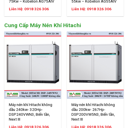
75Kw – Kobelion AG75AIV
55kw – Kobelion AG55AIV
Liên Hệ: 0918 326 306
Liên Hệ: 0918 326 306
Cung Cấp Máy Nén Khí Hitachi
Máy nén khí Hitachi không
Máy nén khí Hitachi không
dầu 240kw- 320Hp-
dầu 200kw- 267Hp-
DSP240VWN3, Biến tần,
DSP200VW5N3, Biến tần,
Next III
Next III
Liên Hệ: 0918 326 306
Liên Hệ: 0918 326 306