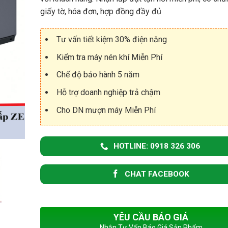
u
S
giấy tờ, hóa đơn, hợp đồng đầy đủ
U
M
L
á
L
Tư vấn tiết kiệm 30% điện năng
y
A
N
I
Kiểm tra máy nén khí Miễn Phí
é
R
n
Chế độ bảo hành 5 năm
K
P
h
h
Hỗ trợ doanh nghiệp trả chậm
í
ụ
C
t
Cho DN mượn máy Miễn Phí
ó
ù
D
n
ầ
g
u
m
HOTLINE: 0918 326 306
á
y
n
CHAT FACEBOOK
é
n
k
h
í
YÊU CẦU BÁO GIÁ
H
Nhận Tư Vấn Báo Giá Sản Phẩm