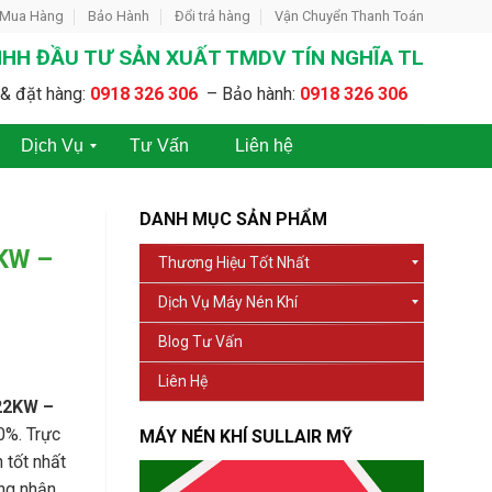
 Mua Hàng
Bảo Hành
Đổi trả hàng
Vận Chuyển Thanh Toán
HH ĐẦU TƯ SẢN XUẤT TMDV TÍN NGHĨA TL
& đặt hàng:
0918 326 306
– Bảo hành:
0918 326 306
Dịch Vụ
Tư Vấn
Liên hệ
C
C
h
h
DANH MỤC SẢN PHẨM
o
o
t
T
2KW –
Thương Hiệu Tốt Nhất
h
h
u
u
Dịch Vụ Máy Nén Khí
ê
ê
M
M
Blog Tư Vấn
á
á
y
y
Liên Hệ
N
N
é
é
22KW –
n
n
0%. Trực
MÁY NÉN KHÍ SULLAIR MỸ
K
K
 tốt nhất
h
h
í
í
ứng nhận