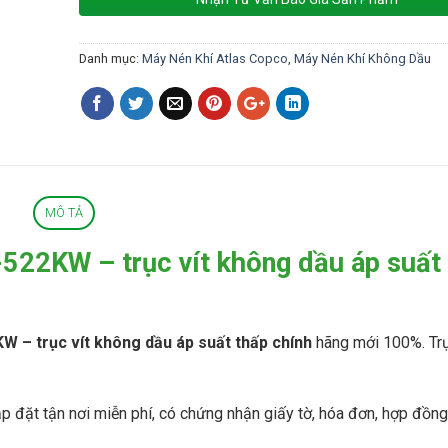
I
T
A
Danh mục:
Máy Nén Khí Atlas Copco
,
Máy Nén Khí Không Dầu
C
H
I
P
h
ụ
t
ù
MÔ TẢ
n
g
522KW – trục vít không dầu áp suất
m
á
y
n
é
W – trục vít không dầu áp suất thấp chính
hãng mới 100%. Trự
n
k
h
í
ắp đặt tận nơi miễn phí, có chứng nhận giấy tờ, hóa đơn, hợp đồn
K
O