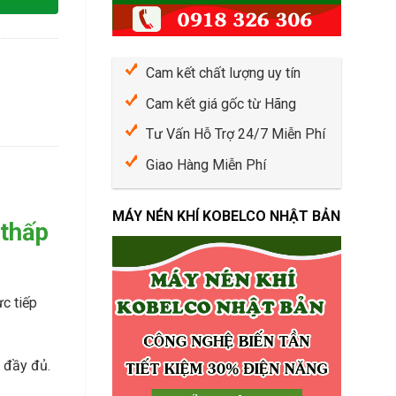
O
h
B
í
E
B
L
ả
C
Cam kết chất lượng uy tín
o
O
D
Cam kết giá gốc từ Hãng
C
ư
h
ỡ
Tư Vấn Hỗ Trợ 24/7 Miễn Phí
o
n
T
g
Giao Hàng Miễn Phí
h
M
u
á
ê
y
MÁY NÉN KHÍ KOBELCO NHẬT BẢN
 thấp
M
N
á
é
y
n
N
K
é
h
c tiếp
n
í
K
C
h
u
í
g đầy đủ.
n
S
g
U