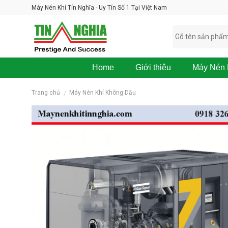
Skip
Máy Nén Khí Tín Nghĩa - Uy Tín Số 1 Tại Việt Nam
to
content
Home
Giới thiệu
Máy Nén 
M
Trang chủ
Máy Nén Khí Không Dầu
/
á
y
N
é
n
K
h
í
B
O
S
K
O
M
P