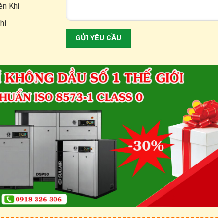
én Khí
hí