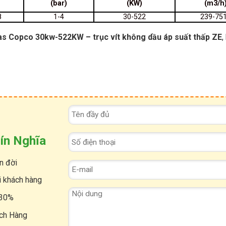
(bar)
(KW)
(m3/h
8
1-4
30-522
239-75
las Copco 30kw-522KW
– trục vít không dầu áp suất thấp ZE
,
ín Nghĩa
n đời
i khách hàng
 30%
ách Hàng