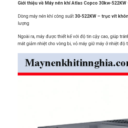
O
s
d
Giới thiệu về Máy nén khí Atlas Copco 30kw-522KW –
ầ
K
M
u
o
á
Dòng máy nén khí công suất
30-522KW – trục vít khô
)
b
y
lượng
e
N
S
l
é
u
i
n
Ngoài ra, máy được thiết kế với độ tin cậy cao, giúp t
l
o
K
l
mát giảm nhiệt cho vòng bi, vỏ máy giữ máy ở nhiệt độ th
n
h
a
S
í
i
G
A
r
S
T
W
e
L
S
r
A
1
i
S
8
e
C
0
s
O
0
P
–
K
C
7
o
O
5
b
0
e
M
0
l
á
S
i
y
e
o
N