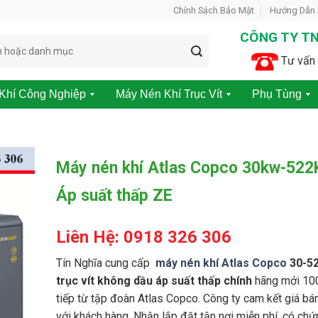
Chính Sách Bảo Mật
Hướng Dẫn
CÔNG TY TN
Tư vấn 
Khí Công Nghiệp
Máy Nén Khí Trục Vít
Phụ Tùng
M
P
á
h
y
ụ
N
t
Máy nén khí Atlas Copco 30kw-52
é
ù
n
n
Áp suất thấp ZE
K
g
h
m
í
á
Liên Hệ: 0918 326 306
K
y
h
n
ô
é
Tín Nghĩa cung cấp
máy nén khí Atlas Copco
30-5
n
n
trục vít không dầu áp suất thấp chính
hãng mới 10
g
k
tiếp từ tập đoàn Atlas Copco.
Công ty cam kết giá bán
D
h
ầ
í
với khách hàng. Nhận lắp đặt tận nơi miễn phí, có ch