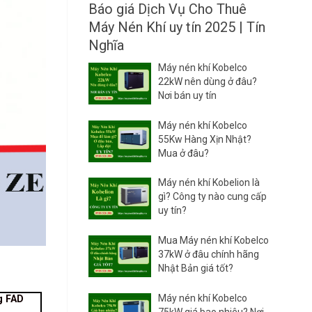
Báo giá Dịch Vụ Cho Thuê
Máy Nén Khí uy tín 2025 | Tín
Nghĩa
Máy nén khí Kobelco
22kW nên dùng ở đâu?
Nơi bán uy tín
Máy nén khí Kobelco
55Kw Hàng Xịn Nhật?
Mua ở đâu?
Máy nén khí Kobelion là
gì? Công ty nào cung cấp
uy tín?
Mua Máy nén khí Kobelco
37kW ở đâu chính hãng
Nhật Bản giá tốt?
Máy nén khí Kobelco
g FAD
75kW giá bao nhiêu? Nơi