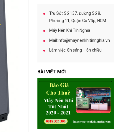
A
S
C
Trụ Sở : Số 137, Đường Số 8,
O
Phường 11, Quận Gò Vấp, HCM
P
C
Máy Nén Khí Tín Nghĩa
O
Mail:info@maynenkhitinnghia.vn
Làm việc: 8h sáng – 6h chiều
BÀI VIẾT MỚI