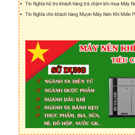
h
Tín Nghĩa hỗ trợ khách hàng trả chậm khi mua Máy N
o
p
Tín Nghĩa cho khách hàng Mượn Máy Nén Khí Miễn P
t
e
k
S
e
r
i
e
s
7
.
5
k
w
–
7
5
k
w
S
u
l