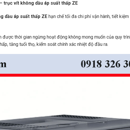
B
 trục vít không dầu áp suất thấp ZE
E
L
ng dầu áp suất thấp ZE
hạn chế tối đa chi phí vận hành, tiết kiệ
C
O
ránh được thời gian ngừng hoạt động không mong muốn của quy trìn
ấp, tăng tuổi thọ, kiểm soát chính xác nhiệt độ đầu ra.