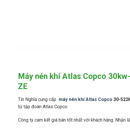
h
D
í
S
S
P
U
S
L
e
L
r
A
i
I
e
R
s
2
M
K
2
á
o
k
y
b
w
N
e
–
é
l
Máy nén khí Atlas Copco 30kw-
2
n
i
4
K
o
ZE
0
h
n
k
í
V
w
Tín Nghĩa cung cấp
máy nén khí Atlas Copco
30-522K
K
S
(
O
S
k
từ tập đoàn Atlas Copco
B
e
h
E
r
ô
Công ty cam kết giá bán tốt nhất với khách hàng. Nhận l
L
i
n
C
e
g