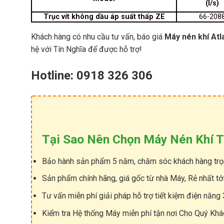
–
(l/s)
S
2
e
Trục vít không dầu áp suất thấp ZE
66-208
5
r
0
i
Khách hàng có nhu cầu tư vấn, báo giá
Máy nén khí At
K
e
w
hệ với Tín Nghĩa để được hỗ trợ!
s
(
k
Hotline: 0918 326 306
h
ô
n
g
d
ầ
u
Tại Sao Nên Chọn Máy Nén Khí T
)
S
Bảo hành sản phẩm 5 năm, chăm sóc khách hàng trọ
u
l
Sản phẩm chính hãng, giá gốc từ nhà Máy, Rẻ nhất tớ
l
a
Tư vấn miễn phí giải pháp hỗ trợ tiết kiệm điện năng
i
r
Kiểm tra Hệ thống Máy miễn phí tận nơi Cho Quý Kh
S