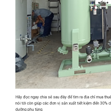
h
D
í
S
S
P
U
S
L
e
L
r
A
i
I
e
R
s
2
M
K
2
á
o
k
y
b
w
N
e
–
é
l
2
n
i
4
K
o
0
h
n
k
í
V
w
K
S
(
O
S
k
B
e
h
Hãy đọc ngay chia sẻ sau đây để tìm ra địa chỉ mua thu
E
r
ô
L
i
nói tới còn giúp các đơn vị sản xuất tiết kiệm đến 30% c
n
C
e
g
dưỡng phụ tùng.