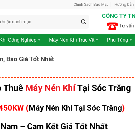
Chính Sách Bảo Mật
Hướng Dẫn
CÔNG TY TN
Tư vấn 
Khí Công Nghiệp
Máy Nén Khí Trục Vít
Phụ Tùng
M
P
á
h
n, Báo Giá Tốt Nhất
y
ụ
N
t
é
ù
n
n
K
g
o Thuê
Máy Nén Khí
Tại Sóc Trăng
h
m
í
á
K
y
h
n
450KW (
Máy Nén Khí Tại Sóc Trăng
)
ô
é
n
n
g
k
t Nam – Cam Kết Giá Tốt Nhất
D
h
ầ
í