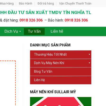
 Mua Hàng
Bảo Hành
Đổi trả hàng
Vận Chuyển Thanh Toán
HH ĐẦU TƯ SẢN XUẤT TMDV TÍN NGHĨA TL
& đặt hàng:
0918 326 306
– Bảo hành:
0918 326 306
Dịch Vụ
Tư Vấn
Liên hệ
C
C
h
h
DANH MỤC SẢN PHẨM
o
o
t
T
Thương Hiệu Tốt Nhất
h
h
u
u
Dịch Vụ Máy Nén Khí
ê
ê
M
M
Blog Tư Vấn
á
á
y
y
Liên Hệ
N
N
é
é
n
n
MÁY NÉN KHÍ SULLAIR MỸ
K
K
h
h
í
í