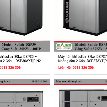
hí sullair 30kw DSP30 –
Máy nén khí sullair 37kw DSP37
u 2 Cấp – DSP30AYT[R]N2
Không dầu 2 Cấp -DSP37AYT[R
 0918 326 306
Liên Hệ: 0918 326 306