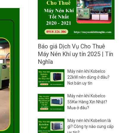
C
L
ấ
L
p
A
D
I
ầ
R
u
C
M
h
á
o
y
Báo giá Dịch Vụ Cho Thuê
T
N
Máy Nén Khí uy tín 2025 | Tín
h
é
u
n
Nghĩa
ê
K
M
h
Máy nén khí Kobelco
á
í
22kW nên dùng ở đâu?
y
Nơi bán uy tín
N
é
Máy nén khí Kobelco
n
55Kw Hàng Xịn Nhật?
K
Mua ở đâu?
h
í
A
Máy nén khí Kobelion là
T
gì? Công ty nào cung cấp
L
uy tín?