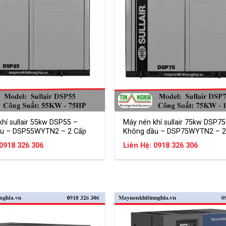
hí sullair 55kw DSP55 –
Máy nén khí sullair 75kw DSP75
u – DSP55WYTN2 – 2 Cấp
Không dầu – DSP75WYTN2 – 2
 0918 326 306
Liên Hệ: 0918 326 306