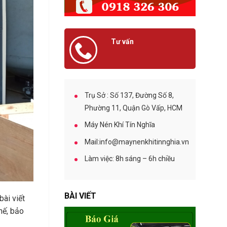
O
h
B
í
E
B
L
ả
C
Tư vấn
o
O
0918 326 306
D
C
ư
h
ỡ
o
n
T
g
Trụ Sở : Số 137, Đường Số 8,
h
M
Phường 11, Quận Gò Vấp, HCM
u
á
ê
y
Máy Nén Khí Tín Nghĩa
M
N
á
é
Mail:info@maynenkhitinnghia.vn
y
n
N
K
Làm việc: 8h sáng – 6h chiều
é
h
n
í
K
C
h
BÀI VIẾT
bài viết
u
í
n
hế, bảo
S
g
U