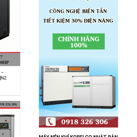
 –
]N2