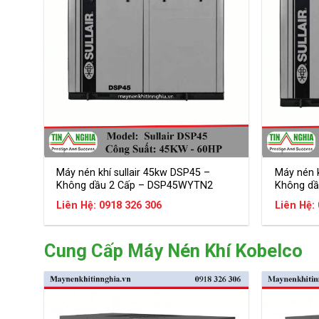
–
S
2
e
5
r
0
i
K
e
w
s
(
k
h
ô
n
g
d
ầ
Máy nén k
Máy nén khí sullair 45kw DSP45 –
u
Không dầ
Không dầu 2 Cấp – DSP45WYTN2
)
Liên Hệ:
Liên Hệ: 0918 326 306
S
u
l
Cung Cấp Máy Nén Khí Kobelco
l
a
i
r
S