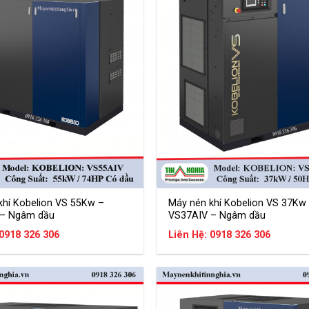
khí Kobelion VS 55Kw –
Máy nén khí Kobelion VS 37Kw
 – Ngâm dầu
VS37AIV – Ngâm dầu
 0918 326 306
Liên Hệ: 0918 326 306