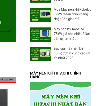
A
S
Mua Máy nén khí Kobelco
C
O
37kW ở đâu chính hãng
P
Nhật Bản giá tốt?
C
O
Máy nén khí Kobelco
75kW giá bao nhiêu? Nơi
bán uy tín nhất
Báo giá máy nén khí
50HP, đơn vị cung cấp uy
tín nhất 2023
MÁY NÉN KHÍ HITACHI CHÍNH
HÃNG