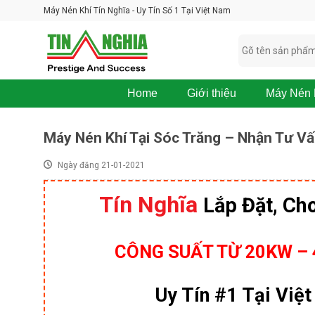
Skip
Máy Nén Khí Tín Nghĩa - Uy Tín Số 1 Tại Việt Nam
to
content
Home
Giới thiệu
Máy Nén 
M
á
Máy Nén Khí Tại Sóc Trăng – Nhận Tư Vấ
y
N
Ngày đăng 21-01-2021
é
n
K
Tín Nghĩa
Lắp Đặt, Ch
h
í
B
O
CÔNG SUẤT TỪ 20KW – 
S
K
O
Uy Tín #1 Tại Việ
M
P