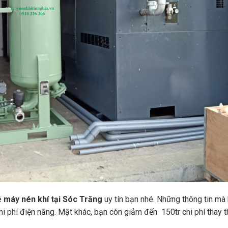
I
T
A
C
H
I
P
h
ụ
t
ù
n
g
m
á
y
n
é
n
k
h
ê
máy nén khí tại Sóc Trăng
uy tín bạn nhé. Những thông tin mà 
í
hi phí điện năng. Mặt khác, bạn còn giảm đến 150tr chi phí thay t
K
O