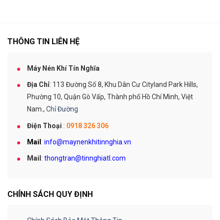
THÔNG TIN LIÊN HỆ
Máy Nén Khí Tín Nghĩa
Địa Chỉ
: 113 Đường Số 8, Khu Dân Cư Cityland Park Hills,
Phường 10, Quận Gò Vấp, Thành phố Hồ Chí Minh, Việt
Nam.,
Chỉ Đường
Điện Thoại
:
0918 326 306
Mail
:
info@maynenkhitinnghia.vn
Mail
:
thongtran@tinnghiatl.com
CHÍNH SÁCH QUY ĐỊNH