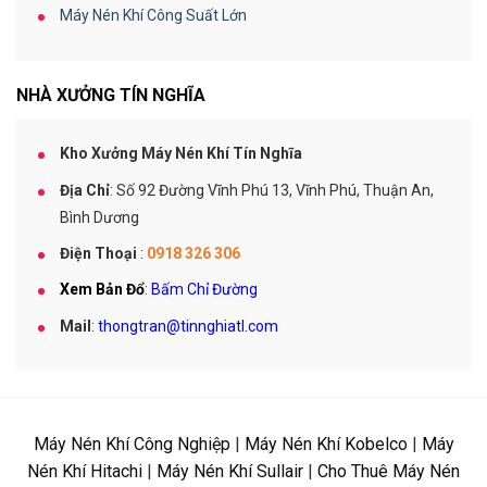
Máy Nén Khí Công Suất Lớn
NHÀ XƯỞNG TÍN NGHĨA
Kho Xưởng Máy Nén Khí Tín Nghĩa
Địa Chỉ
: Số 92 Đường Vĩnh Phú 13, Vĩnh Phú, Thuận An,
Bình Dương
Điện Thoại
:
0918 326 306
Xem Bản Đổ
:
Bấm Chỉ Đường
Mail
:
thongtran@tinnghiatl.com
Máy Nén Khí Công Nghiệp
|
Máy Nén Khí Kobelco
|
Máy
Nén Khí Hitachi
|
Máy Nén Khí Sullair
|
Cho Thuê Máy Nén