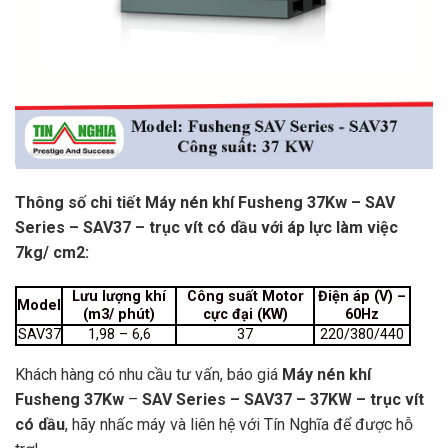
Thông số chi tiết Máy nén khí Fusheng 37Kw – SAV
Series – SAV37 –
trục vít có dầu với áp lực làm việc
7kg/ cm2:
Lưu lượng khí
Công suất Motor
Điện áp (V) –
Model
(m3/ phút)
cực đại (KW)
60Hz
SAV37
1,98 – 6,6
37
220/380/440
Khách hàng có nhu cầu tư vấn, báo giá
Máy nén khí
Fusheng 37Kw
–
SAV Series – SAV37 – 37KW –
trục vít
có dầu
, hãy nhấc máy và liên hệ với Tín Nghĩa để được hỗ