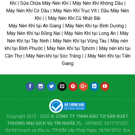
Khí
|
Sửa Chữa Máy Nén Khí
|
Máy Nén Khí Không Dầu
|
Máy Nén Khí Có Dầu
|
Máy Nén Khí Trục Vít
|
Dầu Máy Nén
Khí
| |
Máy Nén Khí Cũ Nhật Bãi
Máy Nén Khí tại An Giang
|
Máy Nén Khí tại Bình Dương
|
Máy Nén Khí tại Đồng Nai
|
Máy Nén Khí tại Long An
|
Máy
Nén Khí tại Tây Ninh
|
Máy Nén Khí tại Vũng Tàu
|
Máy nén
khí tại Bình Phước
|
Máy Nén Khí tại Tphcm
|
Máy nén khí tại
Cần Thơ
|
Máy Nén khí tại Sóc Trăng
| |
Máy Nén Khí tại Tiền
Giang
Copyright 2012 - 2020 ©
CÔNG TY TNHH ĐẦU TƯ SẢN XUẤT
THƯƠNG MẠI DỊCH VỤ TÍN NGHĨA TL
- GPDKKD: 0311731027
Sở Kế hoạch và đầu tư TPHCM cấp Phép Ngày 18/04/2012. Địa