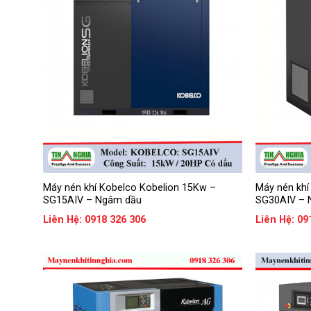
h
o
p
t
e
k
S
e
r
i
e
s
7
.
5
Máy nén khí Kobelco Kobelion 15Kw –
Máy nén khí
k
SG15AIV – Ngâm dầu
SG30AIV – 
w
–
Liên Hệ: 0918 326 306
Liên Hệ: 09
7
5
k
w
S
u
l