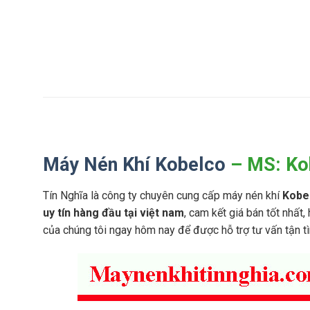
h
D
í
S
S
P
U
S
L
e
L
r
A
i
I
e
R
s
2
M
K
2
á
o
k
y
b
w
Máy Nén Khí Kobelco
– MS: Ko
N
e
–
é
l
2
n
i
4
Tín Nghĩa là công ty chuyên cung cấp máy nén khí
Kobe
K
o
0
h
n
uy tín hàng đầu tại việt nam
, cam kết giá bán tốt nhất,
k
í
V
w
của chúng tôi ngay hôm nay để được hỗ trợ tư vấn tận t
K
S
(
O
S
k
B
e
h
E
r
ô
L
i
n
C
e
g