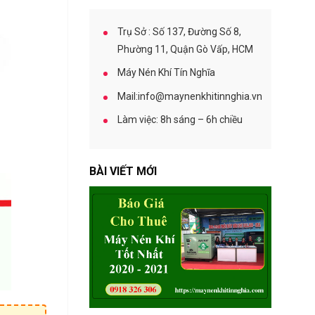
A
S
C
Trụ Sở : Số 137, Đường Số 8,
O
Phường 11, Quận Gò Vấp, HCM
P
C
Máy Nén Khí Tín Nghĩa
O
Mail:info@maynenkhitinnghia.vn
Làm việc: 8h sáng – 6h chiều
BÀI VIẾT MỚI