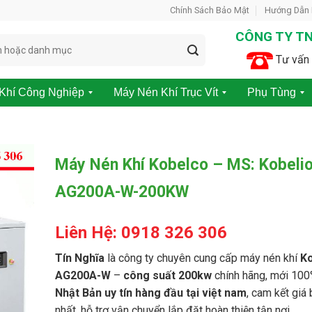
Chính Sách Bảo Mật
Hướng Dẫn
CÔNG TY TN
Tư vấn 
Khí Công Nghiệp
Máy Nén Khí Trục Vít
Phụ Tùng
M
P
á
h
y
ụ
N
t
Máy Nén Khí Kobelco – MS: Kobeli
é
ù
n
n
AG200A-W-200KW
K
g
h
m
í
á
Liên Hệ: 0918 326 306
K
y
h
n
ô
é
Tín Nghĩa
là công ty chuyên cung cấp máy nén khí
Ko
n
n
AG200A-W
–
công suất 200kw
chính hãng, mới 100
g
k
Nhật Bản uy tín hàng đầu tại việt nam
, cam kết giá 
D
h
ầ
í
nhất, hỗ trợ vận chuyển lắp đặt hoàn thiện tận nơi