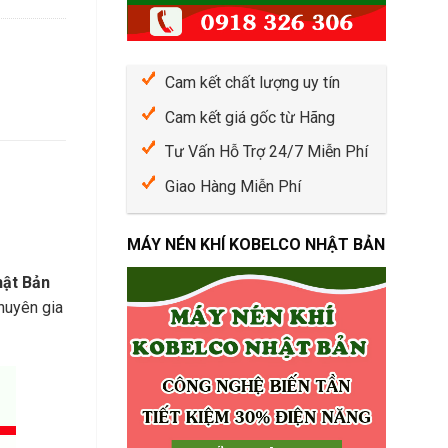
O
h
B
í
E
B
L
ả
C
Cam kết chất lượng uy tín
o
O
D
Cam kết giá gốc từ Hãng
C
ư
h
ỡ
Tư Vấn Hỗ Trợ 24/7 Miễn Phí
o
n
T
g
Giao Hàng Miễn Phí
h
M
u
á
ê
y
MÁY NÉN KHÍ KOBELCO NHẬT BẢN
M
N
á
é
ật Bản
y
n
chuyên gia
N
K
é
h
n
í
K
C
h
u
í
n
S
g
U