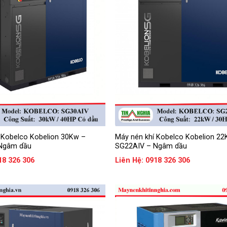
 Kobelco Kobelion 30Kw –
Máy nén khí Kobelco Kobelion 22
Ngâm dầu
SG22AIV – Ngâm dầu
18 326 306
Liên Hệ: 0918 326 306