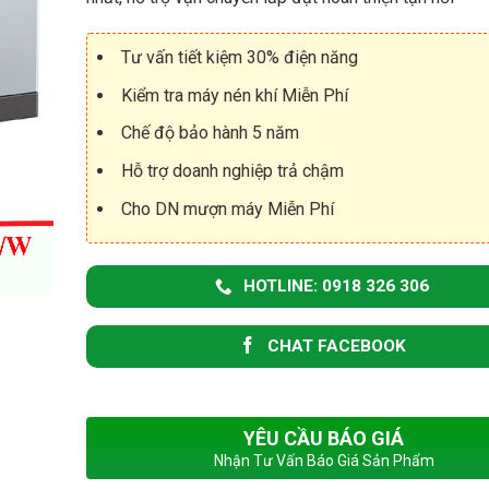
u
S
U
M
L
Tư vấn tiết kiệm 30% điện năng
á
L
y
A
Kiểm tra máy nén khí Miễn Phí
N
I
é
R
Chế độ bảo hành 5 năm
n
K
P
Hỗ trợ doanh nghiệp trả chậm
h
h
í
ụ
Cho DN mượn máy Miễn Phí
C
t
ó
ù
D
n
ầ
g
HOTLINE: 0918 326 306
u
m
á
y
CHAT FACEBOOK
n
é
n
k
YÊU CẦU BÁO GIÁ
h
í
Nhận Tư Vấn Báo Giá Sản Phẩm
H