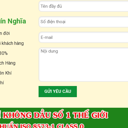
ín Nghĩa
n đời
i khách hàng
 30%
ách Hàng
én Khí
hí