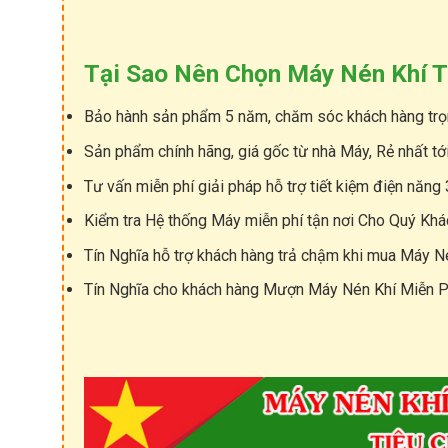
1
E
G
6
V
P
0
S
O
k
e
W
Tại Sao Nên Chọn Máy Nén Khí T
w
r
E
i
R
S
Bảo hành sản phẩm 5 năm, chăm sóc khách hàng trọ
e
u
s
l
Sản phẩm chính hãng, giá gốc từ nhà Máy, Rẻ nhất tớ
l
A
a
Tư vấn miễn phí giải pháp hỗ trợ tiết kiệm điện năng
M
i
E
r
Kiểm tra Hệ thống Máy miễn phí tận nơi Cho Quý Kh
R
D
A
S
Tín Nghĩa hỗ trợ khách hàng trả chậm khi mua Máy N
U
S
D
e
Tín Nghĩa cho khách hàng Mượn Máy Nén Khí Miễn P
E
r
A
i
L
e
E
s
–
7
A
5
L
k
E
w
V