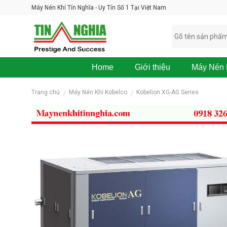
Skip
Máy Nén Khí Tín Nghĩa - Uy Tín Số 1 Tại Việt Nam
to
content
Home
Giới thiệu
Máy Nén 
M
Trang chủ
Máy Nén Khí Kobelco
Kobelion XG-AG Series
/
/
á
y
N
é
n
K
h
í
B
O
S
K
O
M
P