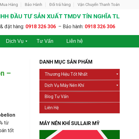
 Mua Hàng
Bảo Hành
Đổi trả hàng
Vận Chuyển Thanh Toán
HH ĐẦU TƯ SẢN XUẤT TMDV TÍN NGHĨA TL
& đặt hàng:
0918 326 306
– Bảo hành:
0918 326 306
Dịch Vụ
Tư Vấn
Liên hệ
C
C
h
h
DANH MỤC SẢN PHẨM
o
o
t
T
on –
Thương Hiệu Tốt Nhất
h
h
u
u
Dịch Vụ Máy Nén Khí
ê
ê
M
M
Blog Tư Vấn
á
á
y
y
Liên Hệ
N
N
é
é
belion
n
n
% từ
MÁY NÉN KHÍ SULLAIR MỸ
K
K
bán tốt
h
h
í
í