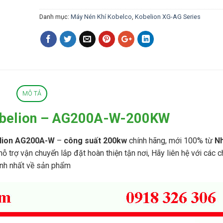
I
T
Danh mục:
Máy Nén Khí Kobelco
,
Kobelion XG-AG Series
A
C
H
I
P
h
ụ
t
MÔ TẢ
ù
n
belion – AG200A-W-200KW
g
m
á
lion AG200A-W
–
công suất 200kw
chính hãng, mới 100% từ
Nh
y
 hỗ trợ vận chuyển lắp đặt hoàn thiện tận nơi, Hãy liên hệ với các 
n
é
ình nhất về sản phẩm
n
k
h
í
K
O