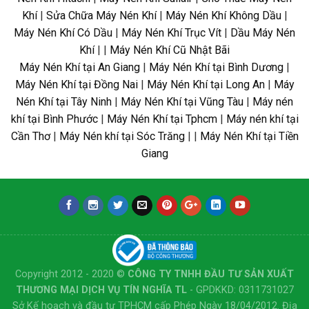
Khí
|
Sửa Chữa Máy Nén Khí
|
Máy Nén Khí Không Dầu
|
Máy Nén Khí Có Dầu
|
Máy Nén Khí Trục Vít
|
Dầu Máy Nén
Khí
| |
Máy Nén Khí Cũ Nhật Bãi
Máy Nén Khí tại An Giang
|
Máy Nén Khí tại Bình Dương
|
Máy Nén Khí tại Đồng Nai
|
Máy Nén Khí tại Long An
|
Máy
Nén Khí tại Tây Ninh
|
Máy Nén Khí tại Vũng Tàu
|
Máy nén
khí tại Bình Phước
|
Máy Nén Khí tại Tphcm
|
Máy nén khí tại
Cần Thơ
|
Máy Nén khí tại Sóc Trăng
| |
Máy Nén Khí tại Tiền
Giang
Copyright 2012 - 2020 ©
CÔNG TY TNHH ĐẦU TƯ SẢN XUẤT
THƯƠNG MẠI DỊCH VỤ TÍN NGHĨA TL
- GPDKKD: 0311731027
Sở Kế hoạch và đầu tư TPHCM cấp Phép Ngày 18/04/2012. Địa