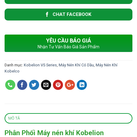
CHAT FACEBOOK
YÊU CẦU BÁO GIÁ
Nhận Tư Vấn Báo Giá Sản Phẩm
Danh mục:
Kobelion VS Series
,
Máy Nén Khí Có Dầu
,
Máy Nén Khí
Kobelco
MÔ TẢ
Phân Phối Máy nén khí Kobelion