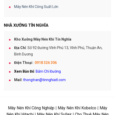
Máy Nén Khí Công Suất Lớn
NHÀ XƯỞNG TÍN NGHĨA
Kho Xưởng Máy Nén Khí Tín Nghĩa
Địa Chỉ
: Số 92 Đường Vĩnh Phú 13, Vĩnh Phú, Thuận An,
Bình Dương
Điện Thoại
:
0918 326 306
Xem Bản Đổ
:
Bấm Chỉ Đường
Mail
:
thongtran@tinnghiatl.com
Máy Nén Khí Công Nghiệp
|
Máy Nén Khí Kobelco
|
Máy
Nén Khí Hitachi
|
Máy Nén Khí Sullair
|
Cho Thuê Máy Nén