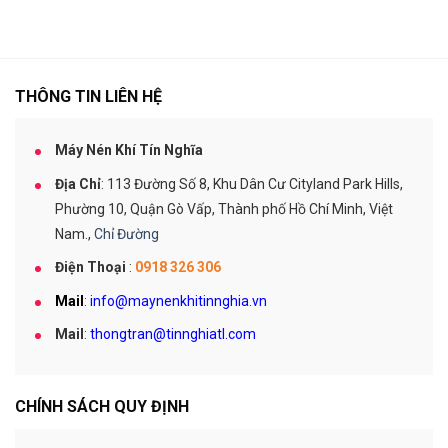
THÔNG TIN LIÊN HỆ
Máy Nén Khí Tín Nghĩa
Địa Chỉ
: 113 Đường Số 8, Khu Dân Cư Cityland Park Hills,
Phường 10, Quận Gò Vấp, Thành phố Hồ Chí Minh, Việt
Nam.,
Chỉ Đường
Điện Thoại
:
0918 326 306
Mail
:
info@maynenkhitinnghia.vn
Mail
:
thongtran@tinnghiatl.com
CHÍNH SÁCH QUY ĐỊNH