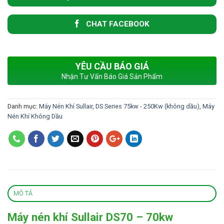
CHAT FACEBOOK
YÊU CẦU BÁO GIÁ
Nhận Tư Vấn Báo Giá Sản Phẩm
Danh mục:
Máy Nén Khí Sullair
,
DS Series 75kw - 250Kw (không dầu)
,
Máy
Nén Khí Không Dầu
MÔ TẢ
Máy nén khí Sullair DS70 – 70kw