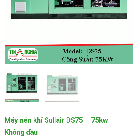
Máy nén khí Sullair DS75 – 75kw –
Không dầu