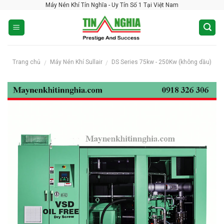
Máy Nén Khí Tín Nghĩa - Uy Tín Số 1 Tại Việt Nam
Skip
to
content
Trang chủ
Máy Nén Khí Sullair
DS Series 75kw - 250Kw (không dầu)
/
/