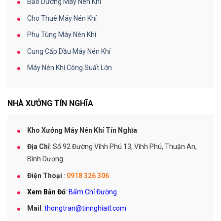
Bảo Dưỡng Máy Nén Khí
Cho Thuê Máy Nén Khí
Phụ Tùng Máy Nén Khí
Cung Cấp Dầu Máy Nén Khí
Máy Nén Khí Công Suất Lớn
NHÀ XƯỞNG TÍN NGHĨA
Kho Xưởng Máy Nén Khí Tín Nghĩa
Địa Chỉ
: Số 92 Đường Vĩnh Phú 13, Vĩnh Phú, Thuận An,
Bình Dương
Điện Thoại
:
0918 326 306
Xem Bản Đổ
:
Bấm Chỉ Đường
Mail
:
thongtran@tinnghiatl.com