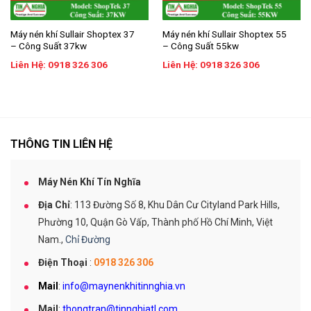
Máy nén khí Sullair Shoptex 37
Máy nén khí Sullair Shoptex 55
– Công Suất 37kw
– Công Suất 55kw
Liên Hệ: 0918 326 306
Liên Hệ: 0918 326 306
THÔNG TIN LIÊN HỆ
Máy Nén Khí Tín Nghĩa
Địa Chỉ
: 113 Đường Số 8, Khu Dân Cư Cityland Park Hills,
Phường 10, Quận Gò Vấp, Thành phố Hồ Chí Minh, Việt
Nam.,
Chỉ Đường
Điện Thoại
:
0918 326 306
Mail
:
info@maynenkhitinnghia.vn
Mail
:
thongtran@tinnghiatl.com