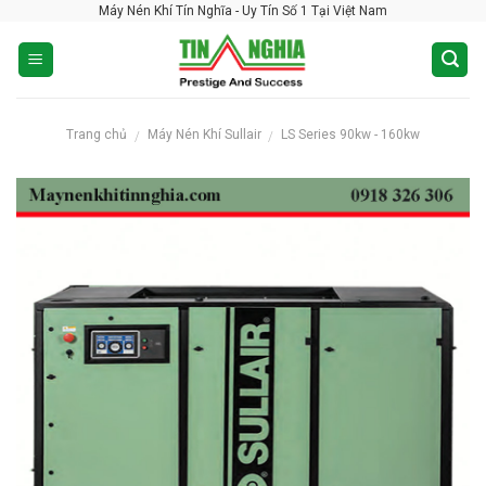
Máy Nén Khí Tín Nghĩa - Uy Tín Số 1 Tại Việt Nam
Skip
to
content
Trang chủ
Máy Nén Khí Sullair
LS Series 90kw - 160kw
/
/