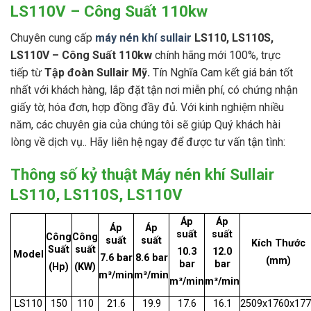
LS110V – Công Suất 110kw
Chuyên cung cấp
máy nén khí sullair
LS110, LS110S,
LS110V – Công Suất 110kw
chính hãng mới 100%, trực
tiếp từ
Tập đoàn Sullair Mỹ.
Tín Nghĩa Cam kết giá bán tốt
nhất với khách hàng, lắp đặt tận nơi miễn phí, có chứng nhận
giấy tờ, hóa đơn, hợp đồng đầy đủ. Với kinh nghiệm nhiều
năm, các chuyên gia của chúng tôi sẽ giúp Quý khách hài
lòng về dịch vụ.. Hãy liên hệ ngay để được tư vấn tận tình:
Thông số kỷ thuật Máy nén khí Sullair
LS110, LS110S, LS110V
Áp
Áp
Áp
Áp
suất
suất
Công
Công
suất
suất
Kích Thước
Suất
suất
10.3
12.0
Model
7.6 bar
8.6 bar
(mm)
bar
bar
(Hp)
(KW)
m³/min
m³/min
m³/min
m³/min
LS110
150
110
21.6
19.9
17.6
16.1
2509x1760x17