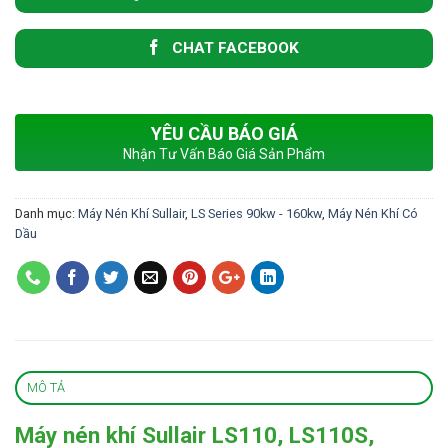
CHAT FACEBOOK
YÊU CẦU BÁO GIÁ
Nhận Tư Vấn Báo Giá Sản Phẩm
Danh mục:
Máy Nén Khí Sullair
,
LS Series 90kw - 160kw
,
Máy Nén Khí Có
Dầu
MÔ TẢ
Máy nén khí Sullair LS110, LS110S,