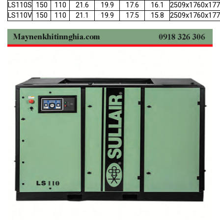
LS110S
150
110
21.6
19.9
17.6
16.1
2509x1760x17
LS110V
150
110
21.1
19.9
17.5
15.8
2509x1760x17