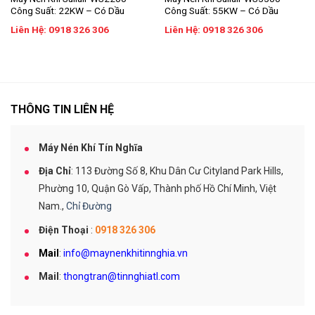
Công Suất: 22KW – Có Dầu
Công Suất: 55KW – Có Dầu
Liên Hệ: 0918 326 306
Liên Hệ: 0918 326 306
THÔNG TIN LIÊN HỆ
Máy Nén Khí Tín Nghĩa
Địa Chỉ
: 113 Đường Số 8, Khu Dân Cư Cityland Park Hills,
Phường 10, Quận Gò Vấp, Thành phố Hồ Chí Minh, Việt
Nam.,
Chỉ Đường
Điện Thoại
:
0918 326 306
Mail
:
info@maynenkhitinnghia.vn
Mail
:
thongtran@tinnghiatl.com