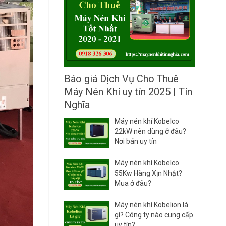
C
L
ấ
L
p
A
D
I
ầ
R
u
C
M
h
á
o
y
Báo giá Dịch Vụ Cho Thuê
T
N
Máy Nén Khí uy tín 2025 | Tín
h
é
u
n
Nghĩa
ê
K
M
h
Máy nén khí Kobelco
á
í
22kW nên dùng ở đâu?
y
Nơi bán uy tín
N
é
Máy nén khí Kobelco
n
55Kw Hàng Xịn Nhật?
K
Mua ở đâu?
h
í
A
Máy nén khí Kobelion là
T
gì? Công ty nào cung cấp
L
uy tín?