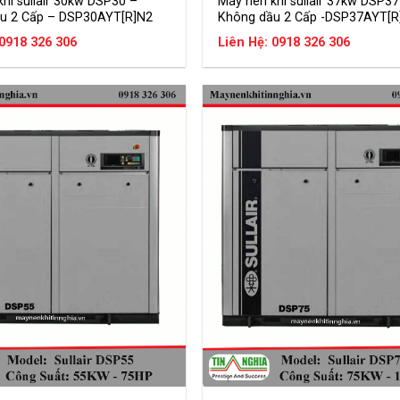
hí sullair 30kw DSP30 –
Máy nén khí sullair 37kw DSP37
u 2 Cấp – DSP30AYT[R]N2
Không dầu 2 Cấp -DSP37AYT[R
 0918 326 306
Liên Hệ: 0918 326 306