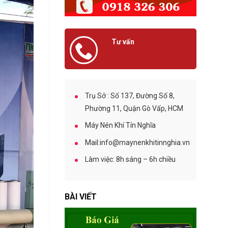
O
h
B
í
E
B
L
ả
C
Tư vấn
o
O
0918 326 306
D
C
ư
h
ỡ
o
n
T
g
Trụ Sở : Số 137, Đường Số 8,
h
M
Phường 11, Quận Gò Vấp, HCM
u
á
ê
y
Máy Nén Khí Tín Nghĩa
M
N
á
é
Mail:info@maynenkhitinnghia.vn
y
n
N
K
Làm việc: 8h sáng – 6h chiều
é
h
n
í
K
C
h
BÀI VIẾT
u
í
n
S
g
U