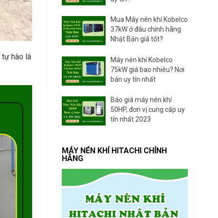
A
S
Mua Máy nén khí Kobelco
C
O
37kW ở đâu chính hãng
P
Nhật Bản giá tốt?
C
O
 tự hào là
Máy nén khí Kobelco
75kW giá bao nhiêu? Nơi
bán uy tín nhất
Báo giá máy nén khí
50HP, đơn vị cung cấp uy
tín nhất 2023
MÁY NÉN KHÍ HITACHI CHÍNH
HÃNG