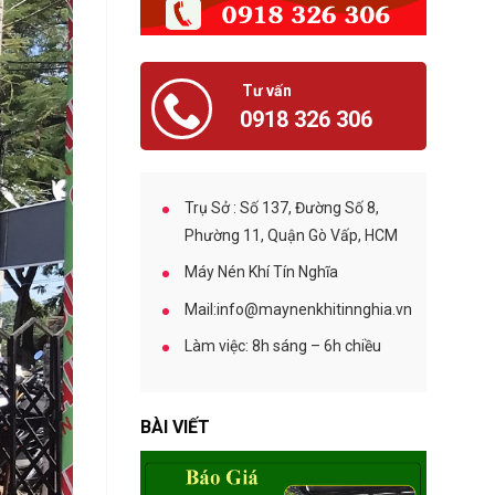
O
h
B
í
E
B
L
ả
C
Tư vấn
o
O
0918 326 306
D
C
ư
h
ỡ
o
n
T
g
Trụ Sở : Số 137, Đường Số 8,
h
M
Phường 11, Quận Gò Vấp, HCM
u
á
ê
y
Máy Nén Khí Tín Nghĩa
M
N
á
é
Mail:info@maynenkhitinnghia.vn
y
n
N
K
Làm việc: 8h sáng – 6h chiều
é
h
n
í
K
C
h
BÀI VIẾT
u
í
n
S
g
U