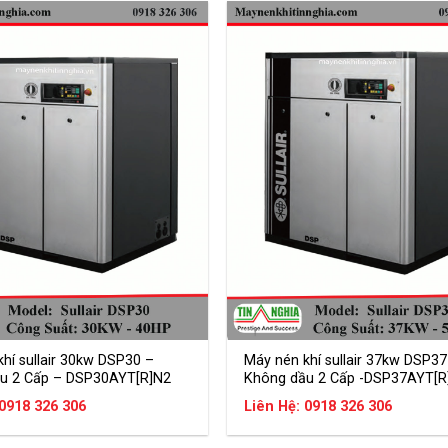
hí sullair 30kw DSP30 –
Máy nén khí sullair 37kw DSP37
u 2 Cấp – DSP30AYT[R]N2
Không dầu 2 Cấp -DSP37AYT[R
 0918 326 306
Liên Hệ: 0918 326 306