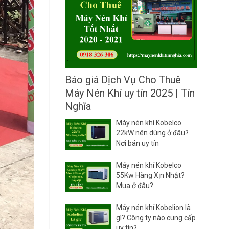
C
L
ấ
L
p
A
D
I
ầ
R
u
C
M
h
á
o
y
Báo giá Dịch Vụ Cho Thuê
T
N
Máy Nén Khí uy tín 2025 | Tín
h
é
u
n
Nghĩa
ê
K
M
h
Máy nén khí Kobelco
á
í
22kW nên dùng ở đâu?
y
Nơi bán uy tín
N
é
Máy nén khí Kobelco
n
55Kw Hàng Xịn Nhật?
K
Mua ở đâu?
h
í
A
Máy nén khí Kobelion là
T
gì? Công ty nào cung cấp
L
uy tín?