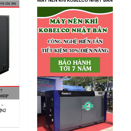
MÁY NÉN KHÍ KOBELCO NHẬT BẢN
 –
]N2