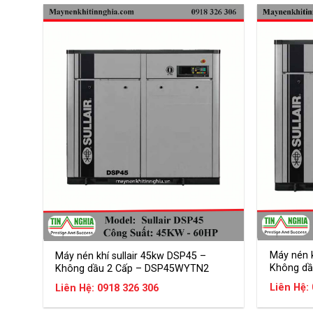
h
o
p
t
e
k
S
e
r
i
e
s
7
.
5
k
w
–
7
5
k
Máy nén k
Máy nén khí sullair 45kw DSP45 –
w
Không dầ
Không dầu 2 Cấp – DSP45WYTN2
S
Liên Hệ:
Liên Hệ: 0918 326 306
u
l