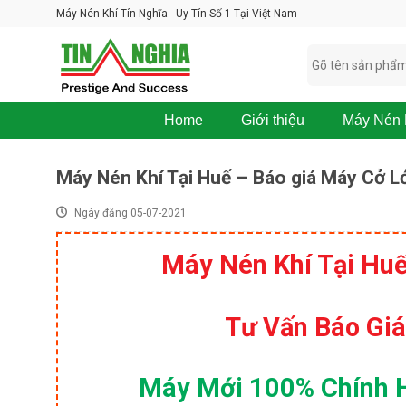
Skip
Máy Nén Khí Tín Nghĩa - Uy Tín Số 1 Tại Việt Nam
to
content
Home
Giới thiệu
Máy Nén 
M
á
Máy Nén Khí Tại Huế – Báo giá Máy Cở 
y
N
Ngày đăng 05-07-2021
é
n
K
Máy Nén Khí Tại Huế
h
í
B
O
Tư Vấn Báo Giá
S
K
O
Máy Mới 100% Chính Hã
M
P