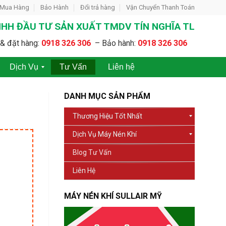
 Mua Hàng
Bảo Hành
Đổi trả hàng
Vận Chuyển Thanh Toán
HH ĐẦU TƯ SẢN XUẤT TMDV TÍN NGHĨA TL
& đặt hàng:
0918 326 306
– Bảo hành:
0918 326 306
Dịch Vụ
Tư Vấn
Liên hệ
C
C
h
h
DANH MỤC SẢN PHẨM
o
o
t
T
Thương Hiệu Tốt Nhất
h
h
u
u
Dịch Vụ Máy Nén Khí
ê
ê
M
M
Blog Tư Vấn
á
á
y
y
Liên Hệ
N
N
é
é
n
n
MÁY NÉN KHÍ SULLAIR MỸ
K
K
h
h
í
í