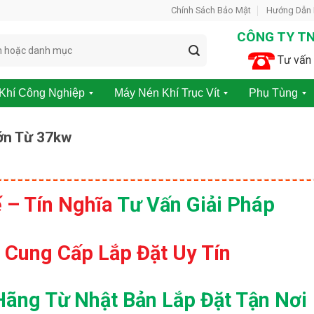
Chính Sách Bảo Mật
Hướng Dẫn
CÔNG TY TN
Tư vấn 
Khí Công Nghiệp
Máy Nén Khí Trục Vít
Phụ Tùng
M
P
á
h
Lớn Từ 37kw
y
ụ
N
t
é
ù
n
n
K
g
 – Tín Nghĩa
Tư Vấn Giải Pháp
h
m
í
á
K
y
h
n
 Cung Cấp Lắp Đặt Uy Tín
ô
é
n
n
g
k
ng Từ Nhật Bản Lắp Đặt Tận Nơi
D
h
ầ
í